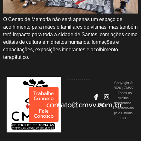
O Centro de Memória não será apenas um espaço de
acolhimento para mães e familiares de vítimas, mas também
terá impacto para toda a cidade de Santos, com ações como
editais de cultura em direitos humanos, formações e
capacitações, exposições itinerantes e acolhimento
terapêutico.
Copyright ©
2026 | CMVV
Trabalhe
– Todos os
Conosco
direitos
contato@cmvv.com.br
reservados.
Desenvolvido
Fale
pelo
Estudio
Conosco
071